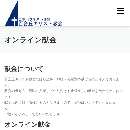
コ
ン
メニュー
テ
ン
ツ
へ
ス
ホーム
お知らせ
はじめての方へ
教会紹介
オンライン献金
キ
ッ
プ
教会活動
献金のご案内
メッセージ
アクセス
献金について
百合丘キリスト教会では献金を、神様への感謝の献げものと考えておりま
お問い合わせ
す。
教会の考え方、活動に共感していただける皆様からの献金を受け付けており
ます。
献金は神に対する捧げものとなりますので、金額はいくらでもかまいませ
ん。
ご協力をよろしくお願いいたします。
オンライン献金