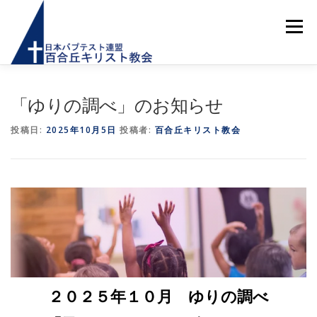
コ
ン
メニュー
テ
ン
ツ
へ
ス
ホーム
お知らせ
はじめての方へ
教会紹介
「ゆりの調べ」のお知らせ
キ
ッ
投稿日:
2025年10月5日
投稿者:
百合丘キリスト教会
プ
教会活動
献金のご案内
メッセージ
アクセス
お問い合わせ
２０２５年１０月 ゆりの調べ