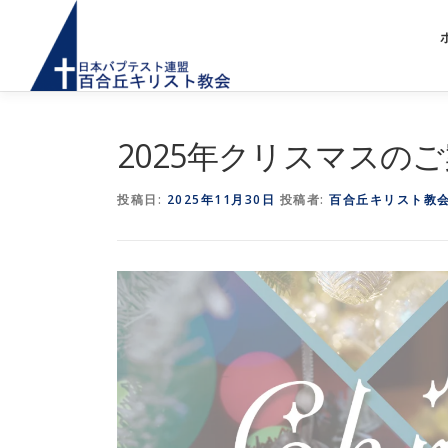
コ
ン
テ
ン
ツ
へ
2025年クリスマスの
ス
キ
ッ
投稿日:
2025年11月30日
投稿者:
百合丘キリスト教
プ