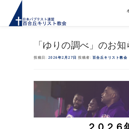
コ
ン
テ
ン
ツ
へ
「ゆりの調べ」のお知
ス
キ
ッ
投稿日:
2026年2月27日
投稿者:
百合丘キリスト教会
プ
２０２６