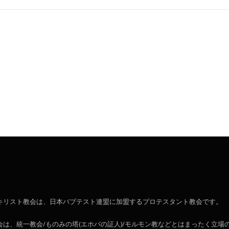
キリスト教会は、日本バプテスト連盟に加盟するプロテスタント教会です。
会は、統一教会/ものみの塔(エホバの証人)/モルモン教などとはまったく立