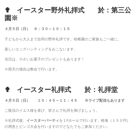
✟ イースター野外礼拝式 於：第三公
園※
４月５日（日） ９：３０～１０：１５
子どもから大人まで合同の野外礼拝です。幼稚園のご家族もご一緒に。
楽しいエッグハンティングをおこないます。
当日は、小さいお菓子のプレゼントもあります！
※雨天の場合は教会で行います。
✟ イースター礼拝式 於：礼拝堂
４月５日（日）
１０：４５～１１：４５ ※ライブ配信もあります
ご復活のイエス様を喜び、皆さんで礼拝を捧げましょう。
※礼拝式後、
イースターパーティ
を１Fホールで行います。軽食（１５０円）
の用意とビンゴ大会を行いますのでどなたでもご参加ください。