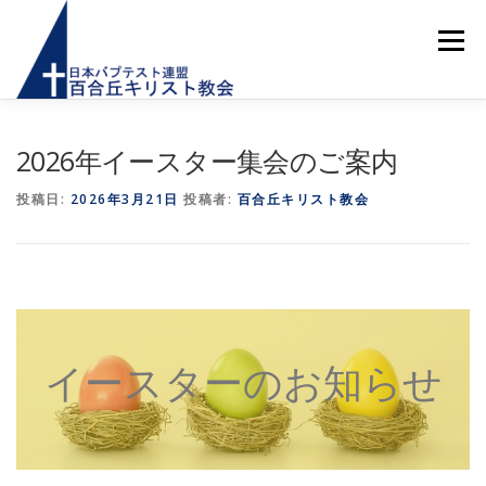
コ
ン
メニュー
テ
ン
ツ
へ
ス
ホーム
お知らせ
はじめての方へ
教会紹介
2026年イースター集会のご案内
キ
ッ
投稿日:
2026年3月21日
投稿者:
百合丘キリスト教会
プ
教会活動
献金のご案内
メッセージ
アクセス
お問い合わせ
イースターのお知らせ